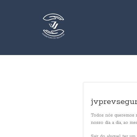
jvprevsegur
Todos nós queremos m
nosso dia a dia, ao 
Sair do aluguel, ter u