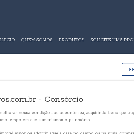
INÍCIO
QUEM SOMOS
PRODUTOS
SOLICITE UMA PR
P
os.com.br - Consórcio
elhorar nossa condição socioeconômica, adquirindo bens que tra
mesmo tempo em que aumentamos o patrimônio.
m imóvel maior ou adquirir aquela casa no campo ou na praia, compr