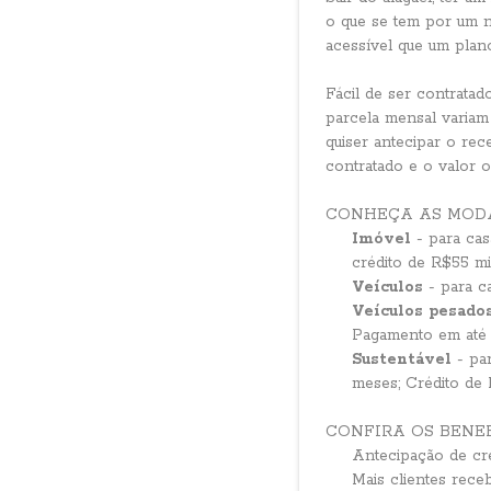
o que se tem por um 
acessível que um plan
Fácil de ser contratad
parcela mensal variam
quiser antecipar o rec
contratado e o valor o
CONHEÇA AS MODA
Imóvel
- para ca
crédito de R$55 mi
Veículos
- para c
Veículos pesado
Pagamento em até 
Sustentável
- pa
meses; Crédito de 
CONFIRA OS BENEF
Antecipação de cré
Mais clientes rece