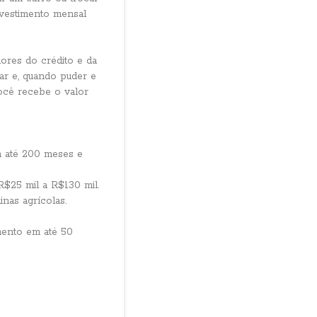
vestimento mensal
lores do crédito e da
ar e, quando puder e
você recebe o valor
m até 200 meses e
R$25 mil a R$130 mil.
inas agrícolas.
mento em até 50