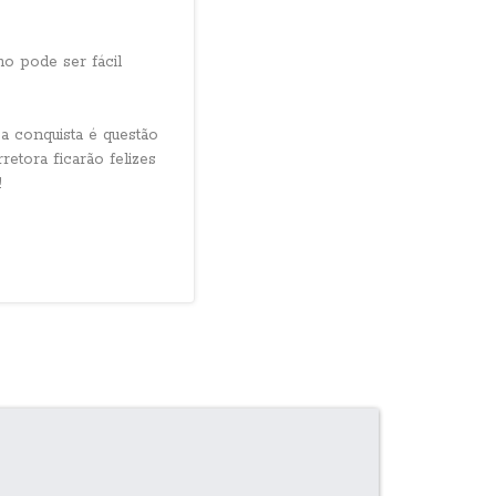
o pode ser fácil
a conquista é questão
etora ficarão felizes
!