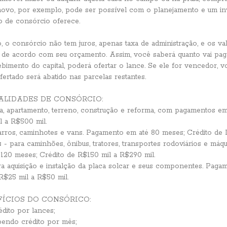
novo, por exemplo, pode ser possível com o planejamento e um in
o de consórcio oferece.
o, o consórcio não tem juros, apenas taxa de administração, e os va
 de acordo com seu orçamento. Assim, você saberá quanto vai pag
ebimento do capital, poderá ofertar o lance. Se ele for vencedor, 
fertado será abatido nas parcelas restantes.
LIDADES DE CONSÓRCIO:
sa, apartamento, terreno, construção e reforma, com pagamentos e
l a R$500 mil.
arros, caminhotes e vans. Pagamento em até 80 meses; Crédito de 
s
- para caminhões, ônibus, tratores, transportes rodoviários e máqu
120 meses; Crédito de R$150 mil a R$290 mil.
ra aquisição e instalção da placa solcar e seus componentes. Paga
R$25 mil a R$50 mil.
ÍCIOS DO CONSÓRICO:
dito por lances;
bendo crédito por mês;