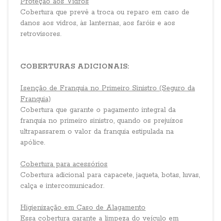
Proteção aos Vidros
Cobertura que prevê a troca ou reparo em caso de
danos aos vidros, às lanternas, aos faróis e aos
retrovisores.
COBERTURAS ADICIONAIS:
Isenção de Franquia no Primeiro Sinistro (Seguro da
Franquia)
Cobertura que garante o pagamento integral da
franquia no primeiro sinistro, quando os prejuízos
ultrapassarem o valor da franquia estipulada na
apólice.
Cobertura para acessórios
Cobertura adicional para capacete, jaqueta, botas, luvas,
calça e intercomunicador.
Higienização em Caso de Alagamento
Essa cobertura garante a limpeza do veículo em